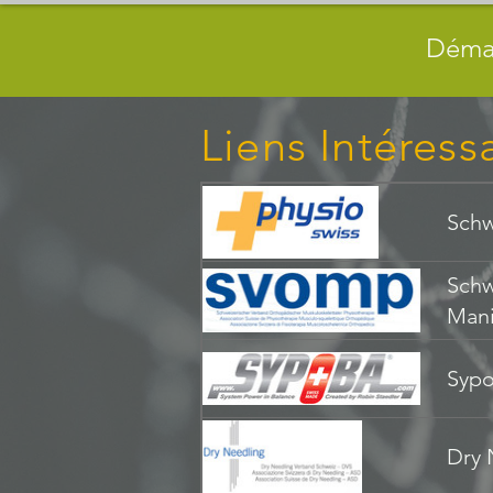
Physiotherapie
Déma
Manuela Hug
Liens Intéress
Schw
Schw
Mani
Sypo
Dry 