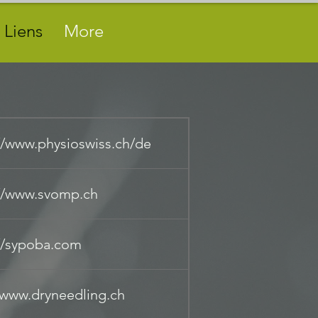
Liens
More
//www.physioswiss.ch/de
://www.svomp.ch
//sypoba.com
/www.dryneedling.ch