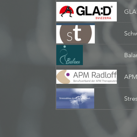
GLA:
Schw
Bala
APM 
Stre