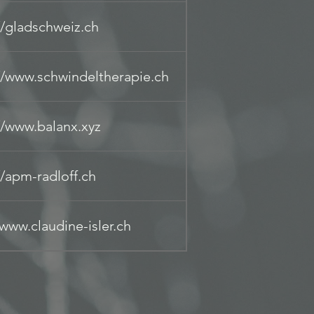
//gladschweiz.ch
//www.schwindeltherapie.ch
//www.balanx.xyz
//apm-radloff.ch
/www.claudine-isler.ch