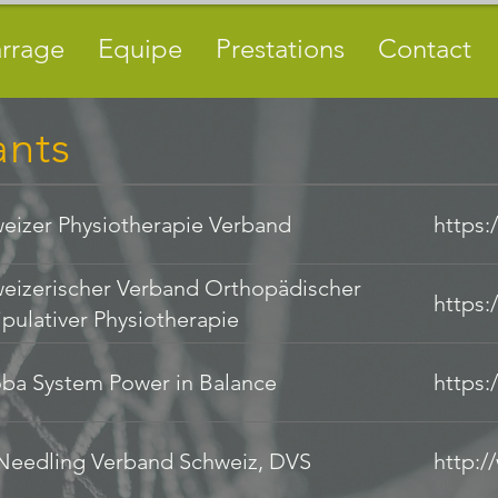
rrage
Equipe
Prestations
Contact
ants
eizer Physiotherapie Verband
https:
eizerischer Verband Orthopädischer
https
pulativer Physiotherapie
Schweizer Physiotherapie Verband
https://www.physioswiss.ch/de
ba System Power in Balance
https:
Schweizerischer Verband Orthopädischer
https://www.svomp.ch
Manipulativer Physiotherapie
Needling Verband Schweiz, DVS
http:/