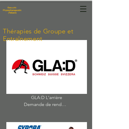
Physiotherapie
Manuela Hug
Thérapies de Groupe et
Entraînement
GLA:D L'arrière
Demande de rendez-vous