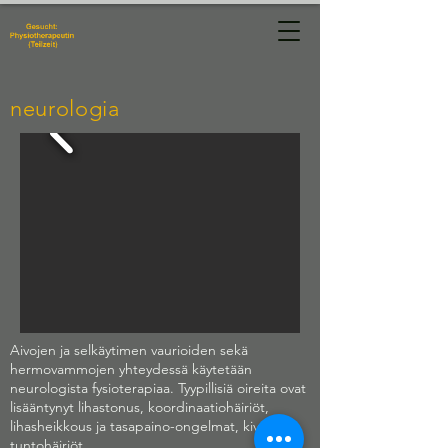
Physiotherapie
Manuela Hug
neurologia
Aivojen ja selkäytimen vaurioiden sekä
hermovammojen yhteydessä käytetään
neurologista fysioterapiaa. Tyypillisiä oireita ovat
lisääntynyt lihastonus, koordinaatiohäiriöt,
lihasheikkous ja tasapaino-ongelmat, kivut tai
tuntohäiriöt.