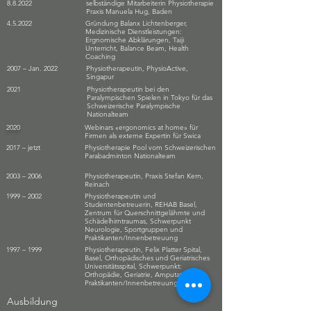
8.8.2022
selbständige Mitarbeiterin
Physiotherapie
Praxis Manuela Hug, Baden
4.5.2022
Gründung Balanx Lichtenberger,
Medizinische Dienstleistungen:
Ergnomische Abklärungen, Taiji
Unterricht, Balance Beam, Health
Coaching
2007 – Jan. 2022
Physiotherapeutin, PhysioActive,
Singapur
2021
Physiotherapeutin bei den
Paralympischen Spielen in Tokyo für das
Schweizerische Paralympische
Nationalteam
2020
Webinars «ergonomics at home» für
Firmen als externe Expertin für Swica
2017 – jetzt
Physiotherapie Pool vom Schweizerischen
Parabadminton Nationalteam
2003 – 2006
Physiotherapeutin, Praxis Stefan Kern,
Reinach
1999 – 2002
Physiotherapeutin und
Studentenbetreuerin, REHAB Basel,
Zentrum für Querschnittgelähmte und
Schädelhirntraumas, Schwerpunkt
Neurologie, Sportgruppen und
Praktikanten/Innenbetreuung
1997 – 1999
Physiotherapeutin, Felix Platter Spital,
Basel, Orthopädisches und Geriatrisches
Universitätsspital, Schwerpunkt:
Orthopädie, Geriatrie, Amputationen,
Praktikanten/Innenbetreuung
Ausbildung