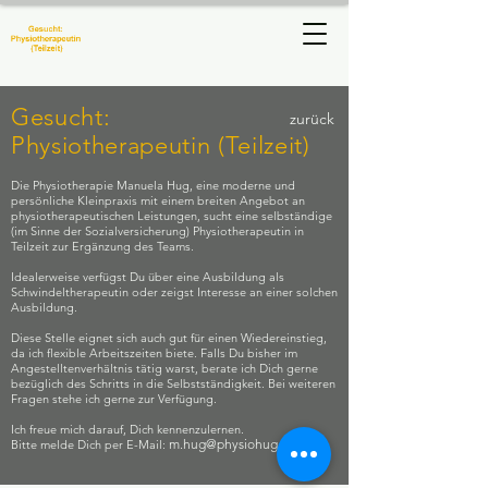
Physiotherapie
Manuela Hug
Gesucht:
zurück
Physiotherapeutin (Teilzeit)
Die Physiotherapie Manuela Hug, eine moderne und
persönliche Kleinpraxis mit einem breiten Angebot an
physiotherapeutischen Leistungen, sucht eine selbständige
(im Sinne der Sozialversicherung) Physiotherapeutin in
Teilzeit zur Ergänzung des Teams.
Idealerweise verfügst Du über eine Ausbildung als
Schwindeltherapeutin oder zeigst Interesse an einer solchen
Ausbildung.
Diese Stelle eignet sich auch gut für einen Wiedereinstieg,
da ich flexible Arbeitszeiten biete. Falls Du bisher im
Angestelltenverhältnis tätig warst, berate ich Dich gerne
bezüglich des Schritts in die Selbstständigkeit. Bei weiteren
Fragen stehe ich gerne zur Verfügung.
Ich freue mich darauf, Dich kennenzulernen.
m.hug@physiohug.ch
Bitte melde Dich per E-Mail: