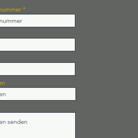
nnummer
en