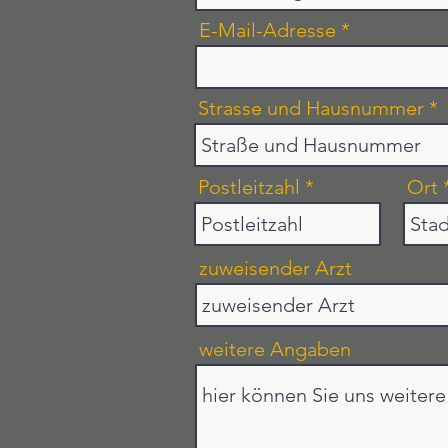
u
E-Mail-Adresse
i
r
e
d
Strasse und Hausnummer
Postleitzahl
Ort
zuweisender Arzt
weitere Angaben