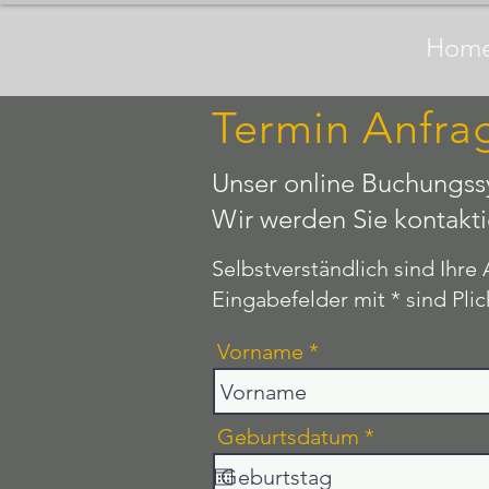
Physiotherapie
Hom
Manuela Hug
Termin Anfrag
Unser online Buchungssy
Wir werden Sie kontakti
Selbstverständlich sind Ihre
Eingabefelder mit * sind Pl
Vorname
r
Geburtsdatum
*
e
q