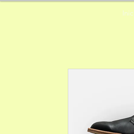
Physiotherapie
Inic
Manuela Hug