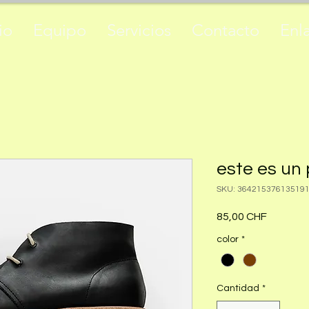
io
Equipo
Servicios
Contacto
Enl
este es un
SKU: 36421537613519
Precio
85,00 CHF
color
*
Cantidad
*