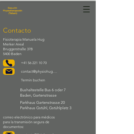
Physiotherapie
Manuela Hug
Contacto
Fisioterapia Manuela Hug
Merker Areal
Bruggerstraße 37B
5400 Baden
+41 56 221 10 70
contact@physiohug.ch
Termin buchen
Bushaltestelle Bus 6 oder 7
Baden, Gartenstrasse
Parkhaus Gartenstrasse 20
Parkhaus Gstühl, Gstühlplatz 3
correo electrónico para médicos
para la transmisión segura de
documentos: