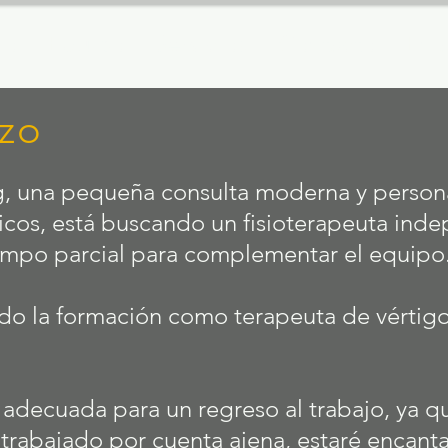
io
Equipo
Servicios
Contacto
Enl
zo
g, una pequeña consulta moderna y person
ticos, está buscando un fisioterapeuta inde
iempo parcial para complementar el equipo
o la formación como terapeuta de vértigo
 adecuada para un regreso al trabajo, ya q
ha trabajado por cuenta ajena, estaré encan