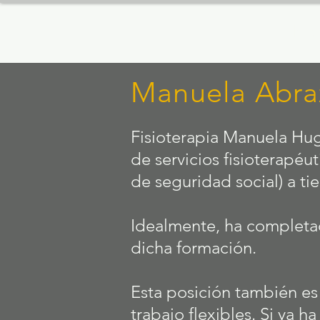
Physiotherapie
Inic
Manuela Hug
Manuela Abra
Fisioterapia Manuela Hu
de servicios fisioterapéu
de seguridad social) a t
Idealmente, ha completad
dicha formación.
Esta posición también es
trabajo flexibles. Si ya 