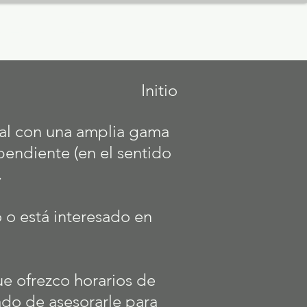
aces
More
Initio
al con una amplia gama
pendiente (en el sentido
.
 o está interesado en
ue ofrezco horarios de
tado de asesorarle para